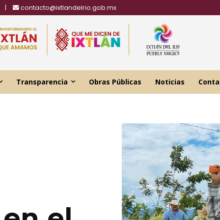
|
contacto@ixtlandelrio.gob.mx
Transparencia
Obras Públicas
Noticias
Conta
 en el