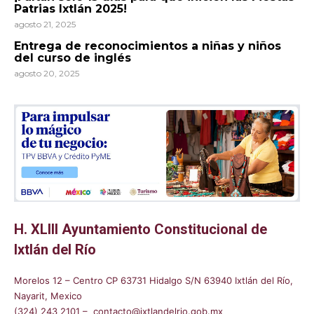
Patrias Ixtlán 2025!
agosto 21, 2025
Entrega de reconocimientos a niñas y niños
del curso de inglés
agosto 20, 2025
H. XLIII Ayuntamiento Constitucional de
Ixtlán del Río
Morelos 12 – Centro CP 63731 Hidalgo S/N 63940 Ixtlán del Río,
Nayarit, Mexico
(324) 243 2101 – contacto@ixtlandelrio.gob.mx